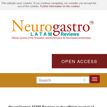
This website uses cookies. If you continue navigating, we consider you accept the
use of the cookies.
Further information on the cookies
OPEN ACCESS
Toggle
navigati
NeuroGastroLATAM Reviews
is the official journal of