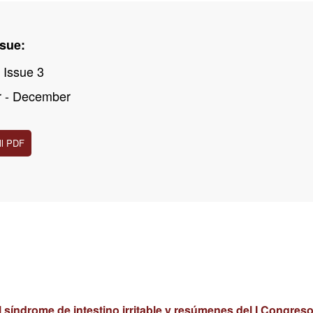
ssue:
 Issue 3
 - December
ll PDF
l síndrome de intestino irritable y resúmenes del I Congre