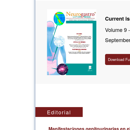
Current i
Volume 9 -
September
Download Fu
Editorial
Manifestaciones genitourinarias en e