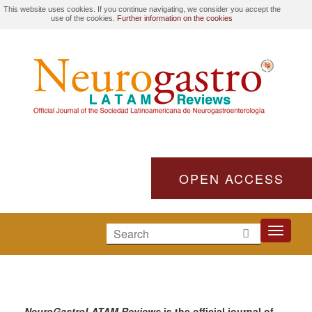
This website uses cookies. If you continue navigating, we consider you accept the
use of the cookies.
Further information on the cookies
OPEN ACCESS
Toggle
navigati
NeuroGastroLATAM Reviews
is the official journal of